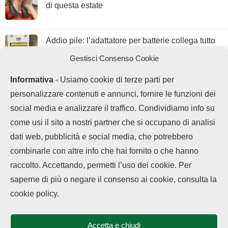
di questa estate
Addio pile: l’adattatore per batterie collega tutto
alla corrente con 3€
Gestisci Consenso Cookie
Informativa
- Usiamo cookie di terze parti per
personalizzare contenuti e annunci, fornire le funzioni dei
social media e analizzare il traffico. Condividiamo info su
come usi il sito a nostri partner che si occupano di analisi
dati web, pubblicità e social media, che potrebbero
combinarle con altre info che hai fornito o che hanno
raccolto. Accettando, permetti l’uso dei cookie. Per
saperne di più o negare il consenso ai cookie, consulta la
Chi siamo
Contatti
Disclaimer
Privacy Policy
cookie policy.
Cookie policy
Copyright © 2025 OPPOHub. Tutti i diritti riservati. Progettato e sviluppato
da
Tech4D di Michele Ingelido
- P. IVA 04124050719
Accetta e chiudi
Questo blog non rappresenta una testata giornalistica in quanto viene