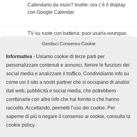
Calendario da muro? Inutile: ora c’è il display
con Google Calendar
TV su ruote con batteria: puoi usarla ovunque,
anche per scrollare
Gestisci Consenso Cookie
Informativa
- Usiamo cookie di terze parti per
personalizzare contenuti e annunci, fornire le funzioni dei
social media e analizzare il traffico. Condividiamo info su
come usi il sito a nostri partner che si occupano di analisi
dati web, pubblicità e social media, che potrebbero
combinarle con altre info che hai fornito o che hanno
raccolto. Accettando, permetti l’uso dei cookie. Per
LEGGI ANCHE
saperne di più o negare il consenso ai cookie, consulta la
Chi siamo
Contatti
Disclaimer
Privacy Policy
Vivo offre 5 anni di
cookie policy.
Cookie policy
garanzia...
Copyright © 2025 OPPOHub. Tutti i diritti riservati. Progettato e sviluppato