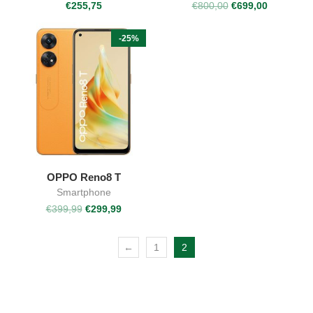
€
255,75
€
800,00
€
699,00
-25%
OPPO Reno8 T
Smartphone
€
399,99
€
299,99
←
1
2