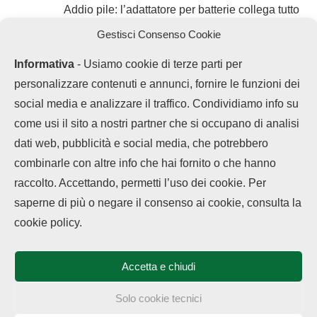
Addio pile: l’adattatore per batterie collega tutto
alla corrente con 3€
Gestisci Consenso Cookie
Informativa
- Usiamo cookie di terze parti per
personalizzare contenuti e annunci, fornire le funzioni dei
social media e analizzare il traffico. Condividiamo info su
come usi il sito a nostri partner che si occupano di analisi
dati web, pubblicità e social media, che potrebbero
combinarle con altre info che hai fornito o che hanno
raccolto. Accettando, permetti l’uso dei cookie. Per
saperne di più o negare il consenso ai cookie, consulta la
Chi siamo
Contatti
Disclaimer
Privacy Policy
cookie policy.
Cookie policy
Copyright © 2025 OPPOHub. Tutti i diritti riservati. Progettato e sviluppato
da
Tech4D di Michele Ingelido
- P. IVA 04124050719
Accetta e chiudi
Questo blog non rappresenta una testata giornalistica in quanto viene
aggiornato senza alcuna periodicità. Non può pertanto considerarsi un
prodotto editoriale ai sensi della legge n° 62 del 7.03.2001. OPPOHub
Solo cookie tecnici
partecipa al Programma Affiliazione Amazon EU, un programma che eroga
ai siti una commissione pubblicitaria in cambio di pubblicità e link al sito