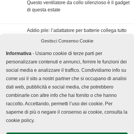
Questo ventilatore da collo silenzioso è il gadget
di questa estate
Addio pile: l’adattatore per batterie collega tutto
alla corrente con 3€
Gestisci Consenso Cookie
Informativa
- Usiamo cookie di terze parti per
personalizzare contenuti e annunci, fornire le funzioni dei
social media e analizzare il traffico. Condividiamo info su
come usi il sito a nostri partner che si occupano di analisi
dati web, pubblicità e social media, che potrebbero
combinarle con altre info che hai fornito o che hanno
raccolto. Accettando, permetti l’uso dei cookie. Per
saperne di più o negare il consenso ai cookie, consulta la
Chi siamo
Contatti
Disclaimer
Privacy Policy
cookie policy.
Cookie policy
Copyright © 2025 OPPOHub. Tutti i diritti riservati. Progettato e sviluppato