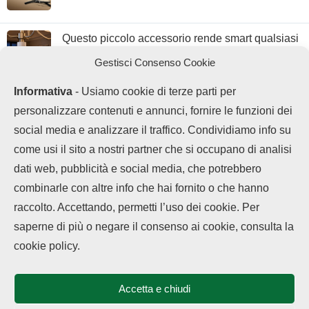
Questo piccolo accessorio rende smart qualsiasi
lampadina
Gestisci Consenso Cookie
Informativa
- Usiamo cookie di terze parti per
personalizzare contenuti e annunci, fornire le funzioni dei
social media e analizzare il traffico. Condividiamo info su
come usi il sito a nostri partner che si occupano di analisi
dati web, pubblicità e social media, che potrebbero
combinarle con altre info che hai fornito o che hanno
raccolto. Accettando, permetti l’uso dei cookie. Per
LEGGI ANCHE
saperne di più o negare il consenso ai cookie, consulta la
Chi siamo
Contatti
Disclaimer
Privacy Policy
Vivo offre 5 anni di
cookie policy.
Cookie policy
garanzia...
Copyright © 2025 OPPOHub. Tutti i diritti riservati. Progettato e sviluppato
da
Tech4D di Michele Ingelido
- P. IVA 04124050719
Accetta e chiudi
Questo blog non rappresenta una testata giornalistica in quanto viene
Fusione Realme e
aggiornato senza alcuna periodicità. Non può pertanto considerarsi un
OnePlus sotto