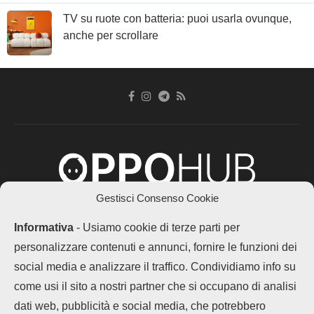
TV su ruote con batteria: puoi usarla ovunque,
anche per scrollare
Gestisci Consenso Cookie
Chi siamo
Contatti
Disclaimer
Privacy Policy
Informativa
- Usiamo cookie di terze parti per
Cookie policy
personalizzare contenuti e annunci, fornire le funzioni dei
Copyright © 2025 OPPOHub. Tutti i diritti riservati. Progettato e sviluppato
da
Tech4D di Michele Ingelido
- P. IVA 04124050719
social media e analizzare il traffico. Condividiamo info su
Questo blog non rappresenta una testata giornalistica in quanto viene
come usi il sito a nostri partner che si occupano di analisi
aggiornato senza alcuna periodicità. Non può pertanto considerarsi un
prodotto editoriale ai sensi della legge n° 62 del 7.03.2001. OPPOHub
dati web, pubblicità e social media, che potrebbero
partecipa al Programma Affiliazione Amazon EU, un programma che eroga