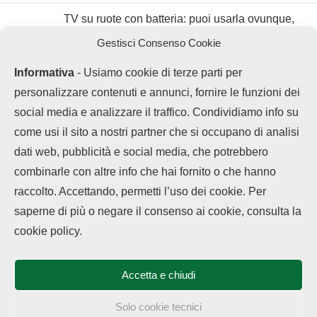
TV su ruote con batteria: puoi usarla ovunque,
anche per scrollare
Gestisci Consenso Cookie
Informativa
- Usiamo cookie di terze parti per
personalizzare contenuti e annunci, fornire le funzioni dei
social media e analizzare il traffico. Condividiamo info su
come usi il sito a nostri partner che si occupano di analisi
dati web, pubblicità e social media, che potrebbero
combinarle con altre info che hai fornito o che hanno
raccolto. Accettando, permetti l’uso dei cookie. Per
LEGGI ANCHE
saperne di più o negare il consenso ai cookie, consulta la
Chi siamo
Contatti
Disclaimer
Privacy Policy
Vivo offre 5 anni di
cookie policy.
Cookie policy
garanzia...
Copyright © 2025 OPPOHub. Tutti i diritti riservati. Progettato e sviluppato
da
Tech4D di Michele Ingelido
- P. IVA 04124050719
Accetta e chiudi
Questo blog non rappresenta una testata giornalistica in quanto viene
Fusione Realme e
aggiornato senza alcuna periodicità. Non può pertanto considerarsi un
OnePlus sotto
prodotto editoriale ai sensi della legge n° 62 del 7.03.2001. OPPOHub
Solo cookie tecnici
OPPO:...
partecipa al Programma Affiliazione Amazon EU, un programma che eroga