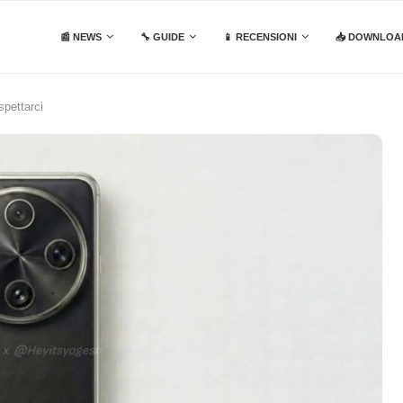
📰 NEWS
🔧 GUIDE
📱 RECENSIONI
📥 DOWNLOA
spettarci