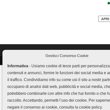
APRI
Gestisci Consenso Cookie
LEGGI ANCHE
Informativa
- Usiamo cookie di terze parti per personalizza
Vivo offre 5 anni di
contenuti e annunci, fornire le funzioni dei social media e 
garanzia...
il traffico. Condividiamo info su come usi il sito a nostri part
occupano di analisi dati web, pubblicità e social media, ch
potrebbero combinarle con altre info che hai fornito o che 
Fusione Realme e OnePlus
raccolto. Accettando, permetti l’uso dei cookie. Per saperne
sotto OPPO:...
Chi 
negare il consenso ai cookie, consulta la cookie policy.