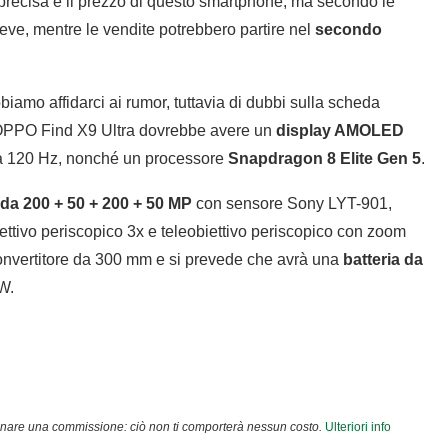
 precisa e il prezzo di questo smartphone, ma secondo le
eve, mentre le vendite potrebbero partire nel
secondo
iamo affidarci ai rumor, tuttavia di dubbi sulla scheda
 OPPO Find X9 Ultra dovrebbe avere un
display AMOLED
o a 120 Hz, nonché un processore
Snapdragon 8 Elite Gen 5
.
 da 200 + 50 + 200 + 50 MP
con sensore Sony LYT-901,
tivo periscopico 3x e teleobiettivo periscopico con zoom
onvertitore da 300 mm e si prevede che avrà una
batteria da
W.
agnare una commissione: ciò non ti comporterà nessun costo.
Ulteriori info