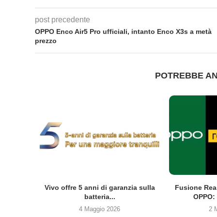
post precedente
OPPO Enco Air5 Pro ufficiali, intanto Enco X3s a metà
prezzo
POTREBBE AN
co Clip2
Vivo offre 5 anni di garanzia sulla
Fusione Rea
batteria...
OPPO: 
4 Maggio 2026
2 