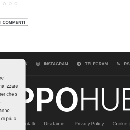
 I COMMENTI
FACEBOOK
INSTAGRAM
TELEGRAM
RS
re
analizzare
ner che si
e
hanno
 di più o
siamo
Contatti
Disclaimer
Privacy Policy
Cookie p