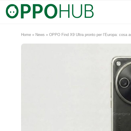
Home
»
News
»
OPPO Find X9 Ultra pronto per l’Europa: cosa a