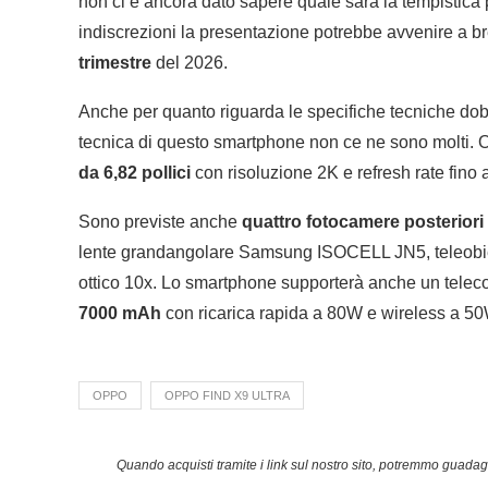
non ci è ancora dato sapere quale sarà la tempistica
indiscrezioni la presentazione potrebbe avvenire a br
trimestre
del 2026.
Anche per quanto riguarda le specifiche tecniche dobb
tecnica di questo smartphone non ce ne sono molti.
da 6,82 pollici
con risoluzione 2K e refresh rate fin
Sono previste anche
quattro fotocamere posteriori
lente grandangolare Samsung ISOCELL JN5, teleobiet
ottico 10x. Lo smartphone supporterà anche un telec
7000 mAh
con ricarica rapida a 80W e wireless a 50
OPPO
OPPO FIND X9 ULTRA
Quando acquisti tramite i link sul nostro sito, potremmo guad