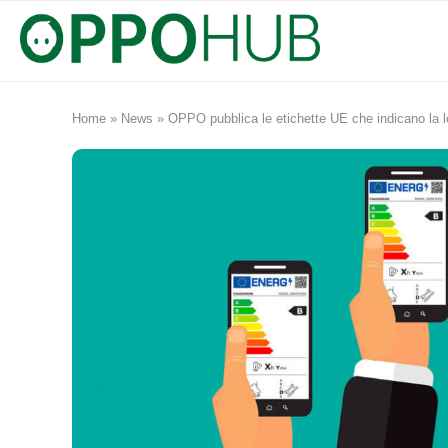
Home
»
News
»
OPPO pubblica le etichette UE che indicano la 