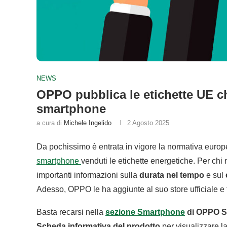
NEWS
OPPO pubblica le etichette UE ch
smartphone
a cura di
Michele Ingelido
2 Agosto 2025
Da pochissimo è entrata in vigore la normativa europ
smartphone
venduti le etichette energetiche. Per ch
importanti informazioni sulla
durata nel tempo
e sul
Adesso, OPPO le ha aggiunte al suo store ufficiale e 
Basta recarsi nella
sezione Smartphone
di OPPO S
Scheda informativa del prodotto
per visualizzare l