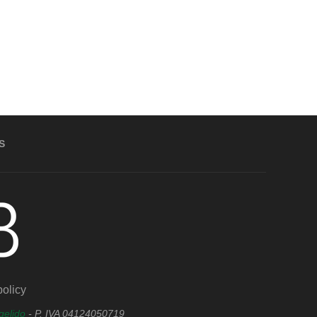
S
olicy
gelido
- P. IVA 04124050719