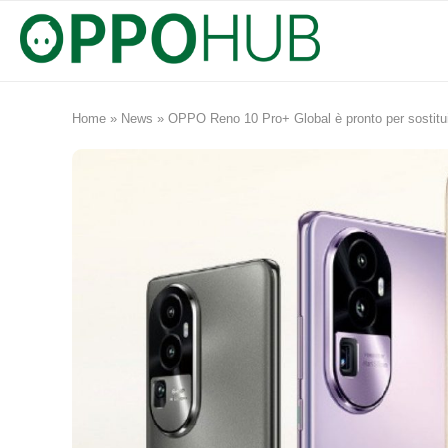
Home
»
News
»
OPPO Reno 10 Pro+ Global è pronto per sostitu