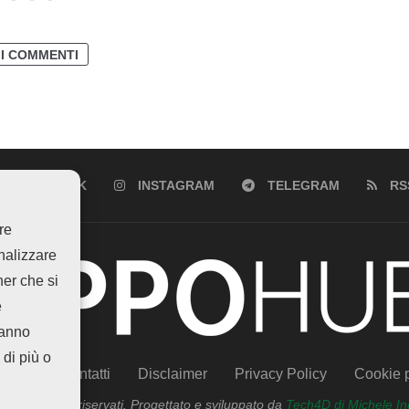
 I COMMENTI
FACEBOOK
INSTAGRAM
TELEGRAM
RS
re
analizzare
ner che si
e
hanno
 di più o
siamo
Contatti
Disclaimer
Privacy Policy
Cookie p
tti i diritti riservati. Progettato e sviluppato da
Tech4D di Michele In