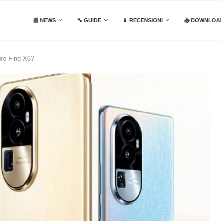
📰 NEWS
🔧 GUIDE
📱 RECENSIONI
📥 DOWNLOA
ire Find X6?