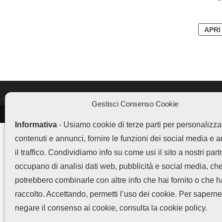
APRI
Gestisci Consenso Cookie
LEGGI ANCHE
Informativa
- Usiamo cookie di terze parti per personalizza
Vivo offre 5 anni di
contenuti e annunci, fornire le funzioni dei social media e 
garanzia...
il traffico. Condividiamo info su come usi il sito a nostri part
occupano di analisi dati web, pubblicità e social media, ch
potrebbero combinarle con altre info che hai fornito o che 
Fusione Realme e OnePlus
raccolto. Accettando, permetti l’uso dei cookie. Per saperne
sotto OPPO:...
Chi 
negare il consenso ai cookie, consulta la cookie policy.
Copyright © 2025 OPPOHub. Tu