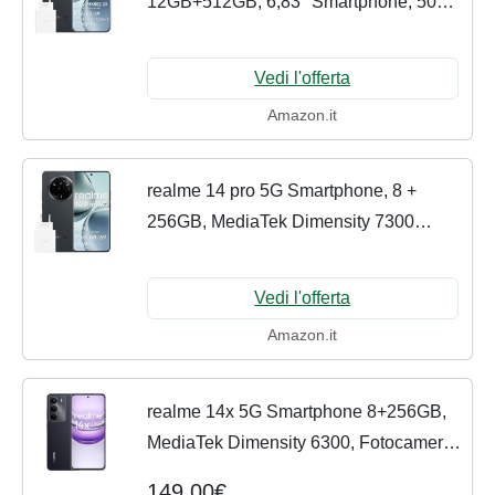
12GB+512GB, 6,83" Smartphone, 50MP
OIS Fotocamera, Qualcomm
Snapdragon 7s Gen 3 5G, OLED
Vedi l'offerta
Schermo 4 curvo da 120Hz,...
Amazon.it
realme 14 pro 5G Smartphone, 8 +
256GB, MediaTek Dimensity 7300
Chipset, Fotocamera OIS da 50 MP,
Display 3D curvo Vision da 6,77" a
Vedi l'offerta
120Hz, Batteria da 6000...
Amazon.it
realme 14x 5G Smartphone 8+256GB,
MediaTek Dimensity 6300, Fotocamera
da 50MP, Display curvo da 120Hz,
149,00€