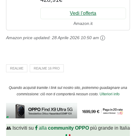
200MP OIS, IP69K, Quick Charge 80W,
Dual SIM, Next AI,...
Vedi l'offerta
Amazon.it
Amazon price updated:
28 Aprile 2026 10:50 am
REALME
REALME 16 PRO
Quando acquisti tramite i link sul nostro sito, potremmo guadagnare una
commissione: ciò non ti comporterà nessun costo.
Ulteriori info
👥 Iscriviti su
alla
community OPPO
più grande in Italia