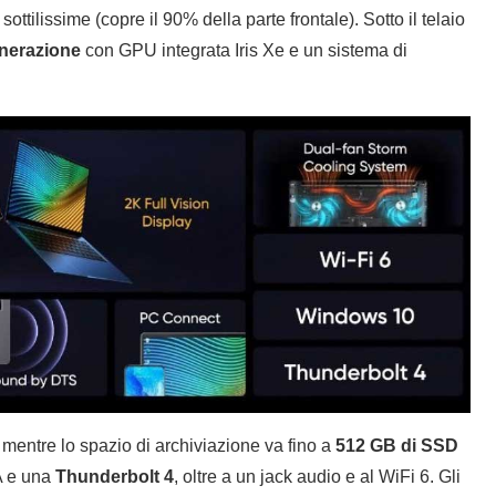
ttilissime (copre il 90% della parte frontale). Sotto il telaio
enerazione
con GPU integrata Iris Xe e un sistema di
, mentre lo spazio di archiviazione va fino a
512 GB di SSD
A e una
Thunderbolt 4
, oltre a un jack audio e al WiFi 6. Gli