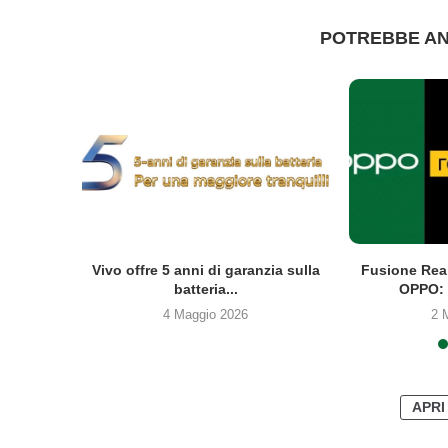
POTREBBE AN
co Clip2
Vivo offre 5 anni di garanzia sulla
Fusione Rea
batteria...
OPPO: 
4 Maggio 2026
2 
APRI