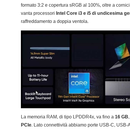
formato 3:2 e copertura sRGB al 100%, oltre a cornici so
vanta processori
Intel Core i3 e i5 di undicesima g
raffreddamento a doppia ventola.
La memoria RAM, di tipo LPDDR4x, va fino a
16 GB
PCIe
. Lato connettività abbiamo porte USB-C, USB-