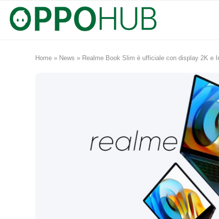
Home
»
News
»
Realme Book Slim è ufficiale con display 2K e I