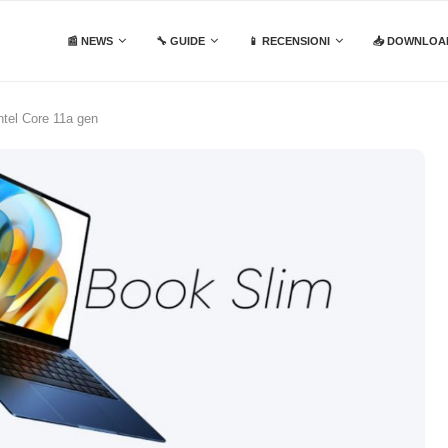
📰 NEWS
🔧 GUIDE
📱 RECENSIONI
📥 DOWNLOA
ntel Core 11a gen