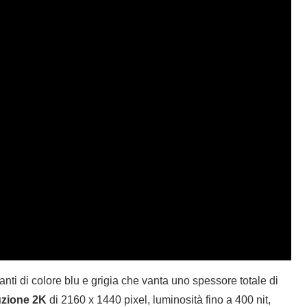
ti di colore blu e grigia che vanta uno spessore totale di
uzione 2K
di 2160 x 1440 pixel, luminosità fino a 400 nit,