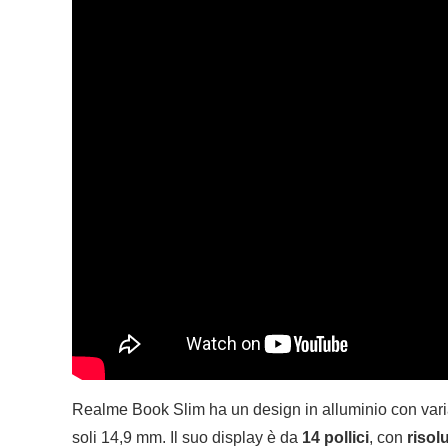
Realme Book Slim ha un design in alluminio con varian
soli 14,9 mm. Il suo display è da
14 pollici
, con
risol