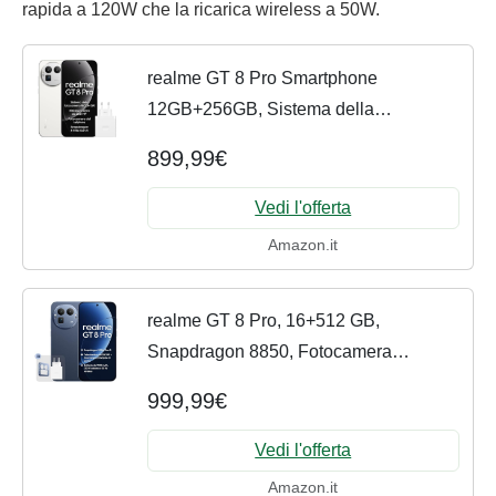
rapida a 120W che la ricarica wireless a 50W.
realme GT 8 Pro Smartphone
12GB+256GB, Sistema della
fotocamera RICOH GR, Nitidezza ultra
899,99€
da 200 MP Fotocamera del telefono,
Snapdragon 8 Elite Gen 5,...
Vedi l'offerta
Amazon.it
realme GT 8 Pro, 16+512 GB,
Snapdragon 8850, Fotocamera
Telephoto 200MP, 50MP IMX906 OIS,
999,99€
Display 6,78" 2K 144Hz, Batteria
7000mAh, Ricarica Wireless 50W,...
Vedi l'offerta
Amazon.it