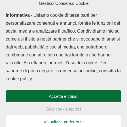
anche per scrollare
Gestisci Consenso Cookie
Informativa
- Usiamo cookie di terze parti per
personalizzare contenuti e annunci, fornire le funzioni dei
social media e analizzare il traffico. Condividiamo info su
come usi il sito a nostri partner che si occupano di analisi
dati web, pubblicità e social media, che potrebbero
combinarle con altre info che hai fornito o che hanno
raccolto. Accettando, permetti l’uso dei cookie. Per
LEGGI ANCHE
saperne di più o negare il consenso ai cookie, consulta la
Chi siamo
Contatti
Disclaimer
Privacy Policy
Vivo offre 5 anni di
cookie policy.
Cookie policy
garanzia...
Copyright © 2025 OPPOHub. Tutti i diritti riservati. Progettato e sviluppato
da
Tech4D di Michele Ingelido
- P. IVA 04124050719
Accetta e chiudi
Questo blog non rappresenta una testata giornalistica in quanto viene
Fusione Realme e
aggiornato senza alcuna periodicità. Non può pertanto considerarsi un
OnePlus sotto
prodotto editoriale ai sensi della legge n° 62 del 7.03.2001. OPPOHub
Solo cookie tecnici
OPPO:...
partecipa al Programma Affiliazione Amazon EU, un programma che eroga
ai siti una commissione pubblicitaria in cambio di pubblicità e link al sito
Amazon.it. In veste di affiliato OPPOHub riceve un guadagno dagli acquisti
Visualizza preferenze
Vivo X300 FE in
idonei.