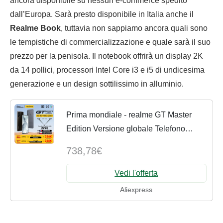
ancora disponibile su nessun e-commerce spedito
dall’Europa. Sarà presto disponibile in Italia anche il
Realme Book
, tuttavia non sappiamo ancora quali sono
le tempistiche di commercializzazione e quale sarà il suo
prezzo per la penisola. Il notebook offrirà un display 2K
da 14 pollici, processori Intel Core i3 e i5 di undicesima
generazione e un design sottilissimo in alluminio.
Prima mondiale - realme GT Master
Edition Versione globale Telefono
cellulare Snapdragon 778G 5G
738,78€
128GB/256GB Display SuperAMOLED
6.43" 120Hz 4300mAh 65W NFC
Vedi l'offerta
Aliexpress