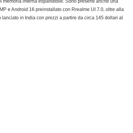
i memoria interna espandibile. Sono presenti anche una
P e Android 16 preinstallato con Rrealme UI 7.0, oltre alla
lanciato in India con prezzi a partire da circa 145 dollari al