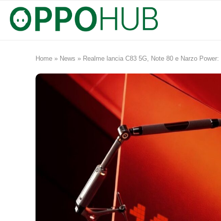
Home
»
News
»
Realme lancia C83 5G, Note 80 e Narzo Power: