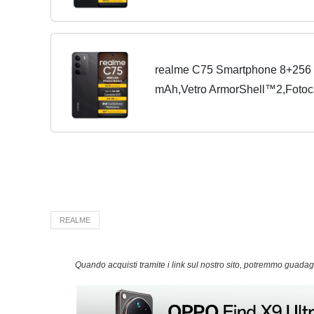
realme C75 Smartphone 8+256 G
mAh,Vetro ArmorShell™2,Fotoca
MP,Ricarica rapida da 45W, Bla
REALME
Quando acquisti tramite i link sul nostro sito, potremmo guad