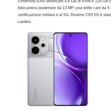
Dimensity 6300 affiancato a 6 GB di RAM e 128 GB d
fotocamera posteriore da 13 MP, una selfie cam da 5 M
certificazione militare e al 5G. Realme C83 5G è stato 
cambio.