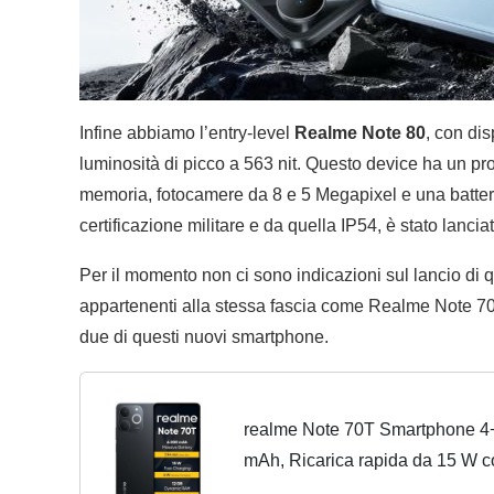
Infine abbiamo l’entry-level
Realme Note 80
, con di
luminosità di picco a 563 nit. Questo device ha un 
memoria, fotocamere da 8 e 5 Megapixel e una batter
certificazione militare e da quella IP54, è stato lanci
Per il momento non ci sono indicazioni sul lancio di q
appartenenti alla stessa fascia come Realme Note 70
due di questi nuovi smartphone.
realme Note 70T Smartphone 4+
mAh, Ricarica rapida da 15 W co
GB di RAM dinamica, Display co