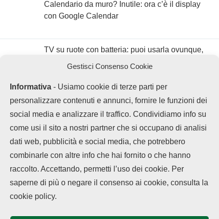
Calendario da muro? Inutile: ora c’è il display
con Google Calendar
TV su ruote con batteria: puoi usarla ovunque,
anche per scrollare
Gestisci Consenso Cookie
Informativa
- Usiamo cookie di terze parti per
personalizzare contenuti e annunci, fornire le funzioni dei
social media e analizzare il traffico. Condividiamo info su
come usi il sito a nostri partner che si occupano di analisi
dati web, pubblicità e social media, che potrebbero
combinarle con altre info che hai fornito o che hanno
raccolto. Accettando, permetti l’uso dei cookie. Per
LEGGI ANCHE
saperne di più o negare il consenso ai cookie, consulta la
Chi siamo
Contatti
Disclaimer
Privacy Policy
Vivo offre 5 anni di
cookie policy.
Cookie policy
garanzia...
Copyright © 2025 OPPOHub. Tutti i diritti riservati. Progettato e sviluppato