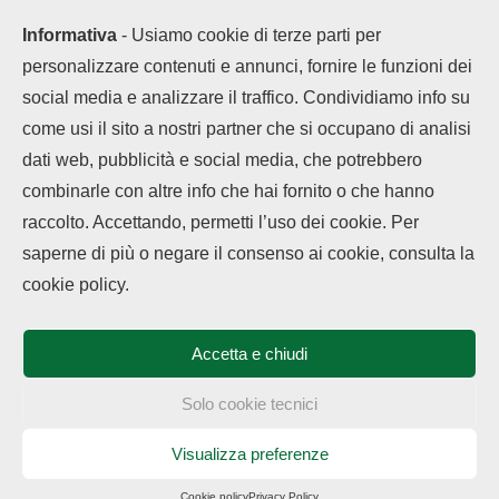
Informativa
- Usiamo cookie di terze parti per
personalizzare contenuti e annunci, fornire le funzioni dei
social media e analizzare il traffico. Condividiamo info su
come usi il sito a nostri partner che si occupano di analisi
dati web, pubblicità e social media, che potrebbero
combinarle con altre info che hai fornito o che hanno
raccolto. Accettando, permetti l’uso dei cookie. Per
saperne di più o negare il consenso ai cookie, consulta la
Chi siamo
Contatti
Disclaimer
Privacy Policy
cookie policy.
Cookie policy
Copyright © 2025 OPPOHub. Tutti i diritti riservati. Progettato e sviluppato
da
Tech4D di Michele Ingelido
- P. IVA 04124050719
Accetta e chiudi
Questo blog non rappresenta una testata giornalistica in quanto viene
aggiornato senza alcuna periodicità. Non può pertanto considerarsi un
prodotto editoriale ai sensi della legge n° 62 del 7.03.2001. OPPOHub
Solo cookie tecnici
partecipa al Programma Affiliazione Amazon EU, un programma che eroga
ai siti una commissione pubblicitaria in cambio di pubblicità e link al sito
Amazon.it. In veste di affiliato OPPOHub riceve un guadagno dagli acquisti
Visualizza preferenze
idonei.
Cookie policy
Privacy Policy