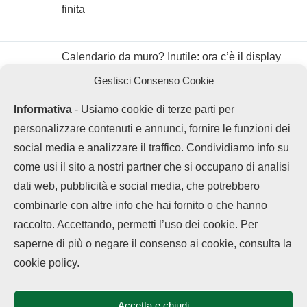
finita
Calendario da muro? Inutile: ora c’è il display
con Google Calendar
Gestisci Consenso Cookie
Informativa
- Usiamo cookie di terze parti per
personalizzare contenuti e annunci, fornire le funzioni dei
social media e analizzare il traffico. Condividiamo info su
come usi il sito a nostri partner che si occupano di analisi
dati web, pubblicità e social media, che potrebbero
combinarle con altre info che hai fornito o che hanno
raccolto. Accettando, permetti l’uso dei cookie. Per
saperne di più o negare il consenso ai cookie, consulta la
Chi siamo
Contatti
Disclaimer
Privacy Policy
cookie policy.
Cookie policy
Copyright © 2025 OPPOHub. Tutti i diritti riservati. Progettato e sviluppato
da
Tech4D di Michele Ingelido
- P. IVA 04124050719
Accetta e chiudi