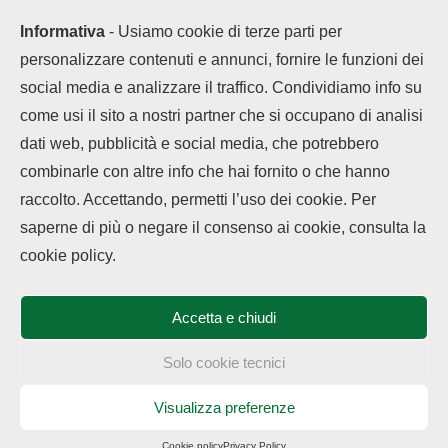
Informativa
- Usiamo cookie di terze parti per
personalizzare contenuti e annunci, fornire le funzioni dei
social media e analizzare il traffico. Condividiamo info su
come usi il sito a nostri partner che si occupano di analisi
dati web, pubblicità e social media, che potrebbero
combinarle con altre info che hai fornito o che hanno
raccolto. Accettando, permetti l’uso dei cookie. Per
saperne di più o negare il consenso ai cookie, consulta la
Chi siamo
Contatti
Disclaimer
Privacy Policy
cookie policy.
Cookie policy
Copyright © 2025 OPPOHub. Tutti i diritti riservati. Progettato e sviluppato
da
Tech4D di Michele Ingelido
- P. IVA 04124050719
Accetta e chiudi
Questo blog non rappresenta una testata giornalistica in quanto viene
aggiornato senza alcuna periodicità. Non può pertanto considerarsi un
prodotto editoriale ai sensi della legge n° 62 del 7.03.2001. OPPOHub
Solo cookie tecnici
partecipa al Programma Affiliazione Amazon EU, un programma che eroga
ai siti una commissione pubblicitaria in cambio di pubblicità e link al sito
Amazon.it. In veste di affiliato OPPOHub riceve un guadagno dagli acquisti
Visualizza preferenze
idonei.
Cookie policy
Privacy Policy