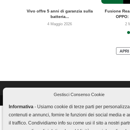
co Clip2
Vivo offre 5 anni di garanzia sulla
Fusione Rea
batteria...
OPPO: 
4 Maggio 2026
2 
APRI
Gestisci Consenso Cookie
LEGGI ANCHE
Informativa
- Usiamo cookie di terze parti per personalizza
Vivo offre 5 anni di
contenuti e annunci, fornire le funzioni dei social media e 
garanzia...
il traffico. Condividiamo info su come usi il sito a nostri part