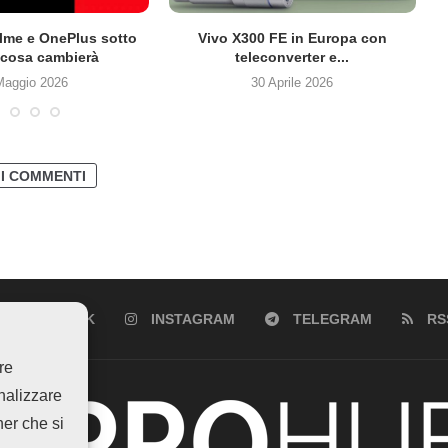
lme e OnePlus sotto
Vivo X300 FE in Europa con
cosa cambierà
teleconverter e...
Maggio 2026
30 Aprile 2026
 I COMMENTI
FACEBOOK
INSTAGRAM
TELEGRAM
RS
re
analizzare
ner che si