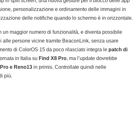
app in split screen, una nuova gesture per il blocco delle app
ivisione, personalizzazione e ordinamento delle immagini in
lizzazione delle notifiche quando lo schermo è in orizzontale.
n un maggior numero di funzionalità, e diventa possibile
i alle persone vicine tramite BeaconLink, senza usare
namento di ColorOS 15 da poco rilasciato integra le
patch di
ornata in Italia su
Find X8 Pro
, ma l’update dovrebbe
Pro e Reno13
in primis. Controllate quindi nelle
i più.