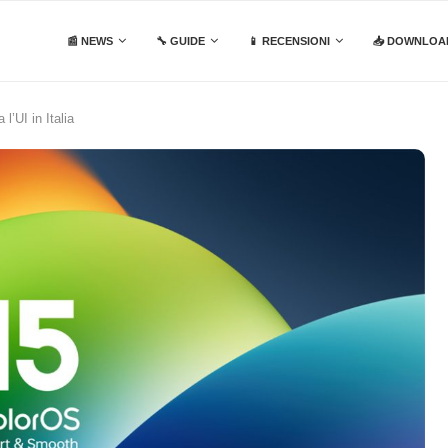
📰 NEWS
🔧 GUIDE
📱 RECENSIONI
📥 DOWNLOA
’UI in Italia