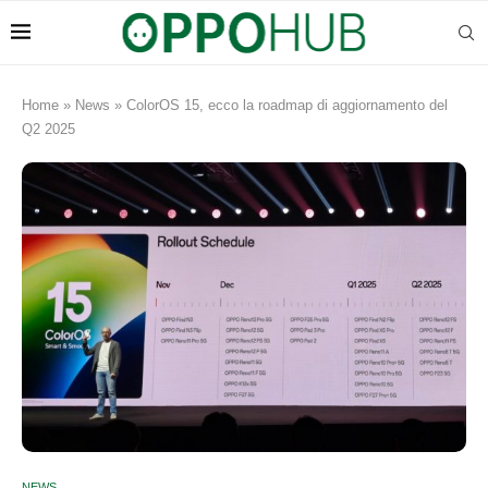
Home
»
News
»
ColorOS 15, ecco la roadmap di aggiornamento del
Q2 2025
NEWS