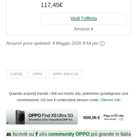
117,45€
Controlli Touch, Cancellazione del
rumore, 40h di Autonomia,...
Vedi l'offerta
Amazon.it
Amazon price updated:
4 Maggio 2026 8:54 pm
CUFFIE
OPPO
OPPO ENCO X2
Quando acquisti tramite i link sul nostro sito, potremmo guadagnare una
commissione: ciò non ti comporterà nessun costo.
Ulteriori info
👥 Iscriviti su
alla
community OPPO
più grande in Italia