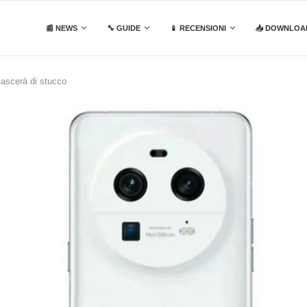
📰 NEWS
🔧 GUIDE
📱 RECENSIONI
📥 DOWNLOA
lascerà di stucco