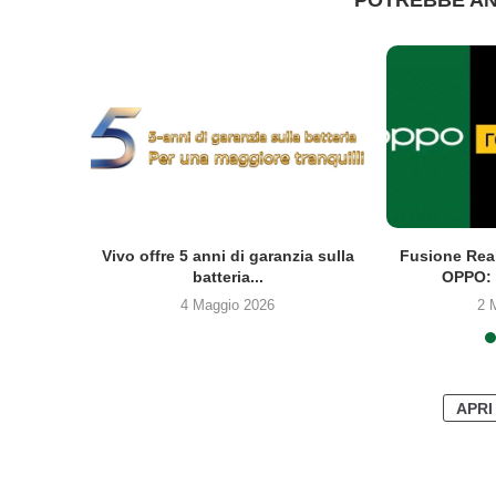
co Clip2
Vivo offre 5 anni di garanzia sulla
Fusione Rea
batteria...
OPPO: 
4 Maggio 2026
2 
APRI