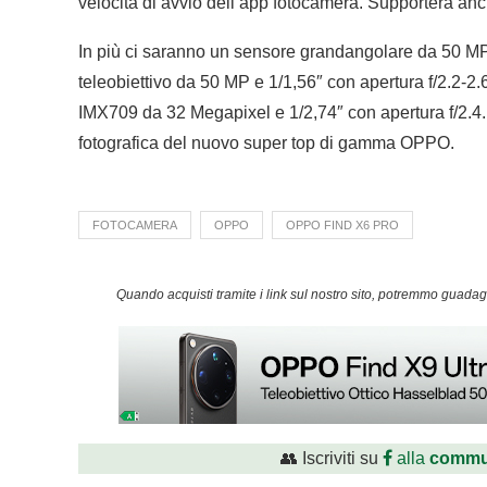
velocità di avvio dell’app fotocamera. Supporterà anche
In più ci saranno un sensore grandangolare da 50 MP 
teleobiettivo da 50 MP e 1/1,56″ con apertura f/2.2-2.
IMX709 da 32 Megapixel e 1/2,74″ con apertura f/2.4. 
fotografica del nuovo super top di gamma OPPO.
FOTOCAMERA
OPPO
OPPO FIND X6 PRO
Quando acquisti tramite i link sul nostro sito, potremmo guad
👥 Iscriviti su
alla
commu