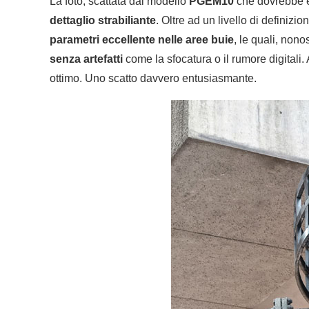
La foto, scattata dal modello
PGEM10
che dovrebbe 
dettaglio strabiliante
. Oltre ad un livello di definiz
parametri eccellente nelle aree buie
, le quali, non
senza artefatti
come la sfocatura o il rumore digitali.
ottimo. Uno scatto davvero entusiasmante.