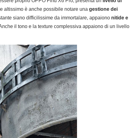
essere proprio OPPO Find X6 Pro, presenta un
livello di
ione altissimo è anche possibile notare una
gestione dei
ostante siano difficilissime da immortalare, appaiono
nitide e
 Anche il tono e la texture complessiva appaiono di un livello