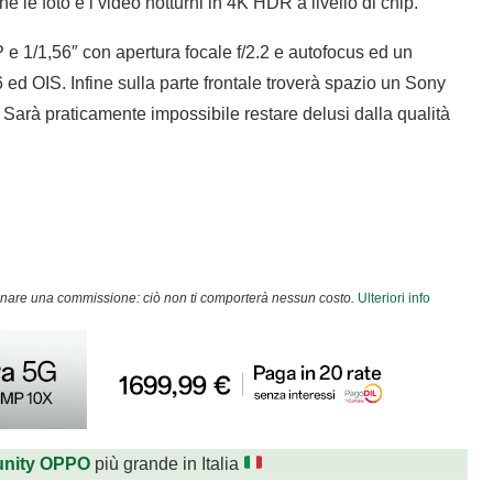
 le foto e i video notturni in 4K HDR a livello di chip.
e 1/1,56″ con apertura focale f/2.2 e autofocus ed un
6 ed OIS. Infine sulla parte frontale troverà spazio un Sony
Sarà praticamente impossibile restare delusi dalla qualità
agnare una commissione: ciò non ti comporterà nessun costo.
Ulteriori info
nity OPPO
più grande in Italia