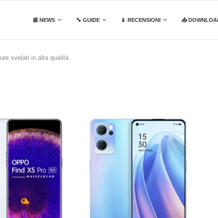
📰 NEWS
🔧 GUIDE
📱 RECENSIONI
📥 DOWNLOA
re svelati in alta qualità