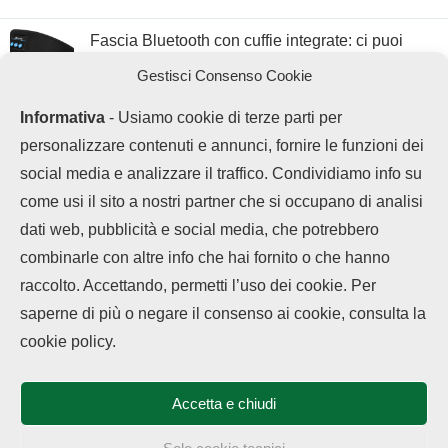
Fascia Bluetooth con cuffie integrate: ci puoi
dormire e fare sport
Gestisci Consenso Cookie
Informativa
- Usiamo cookie di terze parti per
personalizzare contenuti e annunci, fornire le funzioni dei
social media e analizzare il traffico. Condividiamo info su
come usi il sito a nostri partner che si occupano di analisi
dati web, pubblicità e social media, che potrebbero
combinarle con altre info che hai fornito o che hanno
raccolto. Accettando, permetti l’uso dei cookie. Per
LEGGI ANCHE
saperne di più o negare il consenso ai cookie, consulta la
Chi siamo
Contatti
Disclaimer
Privacy Policy
OPPO, in arrivo
cookie policy.
Cookie policy
schermo 240 Hz...
Copyright © 2025 OPPOHub. Tutti i diritti riservati. Progettato e sviluppato
da
Tech4D di Michele Ingelido
- P. IVA 04124050719
Accetta e chiudi
Questo blog non rappresenta una testata giornalistica in quanto viene
Realme vorrebbe
aggiornato senza alcuna periodicità. Non può pertanto considerarsi un
passare a ColorOS:
prodotto editoriale ai sensi della legge n° 62 del 7.03.2001. OPPOHub