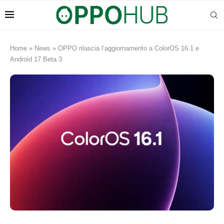
Home
»
News
»
OPPO rilascia l’aggiornamento a ColorOS 16.1 e
Android 17 Beta 3