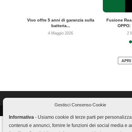
fficiali
Vivo offre 5 anni di garanzia sulla
Fusione Rea
batteria...
OPPO: 
4 Maggio 2026
2 
APRI
Gestisci Consenso Cookie
LEGGI ANCHE
Informativa
- Usiamo cookie di terze parti per personalizza
OPPO Find X9 Ultra è su...
contenuti e annunci, fornire le funzioni dei social media e 