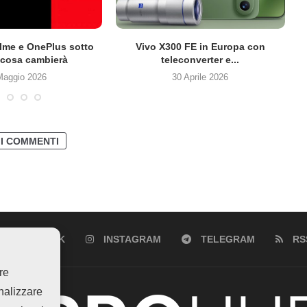
lme e OnePlus sotto
Vivo X300 FE in Europa con
cosa cambierà
teleconverter e...
Maggio 2026
30 Aprile 2026
 I COMMENTI
FACEBOOK
INSTAGRAM
TELEGRAM
RS
re
analizzare