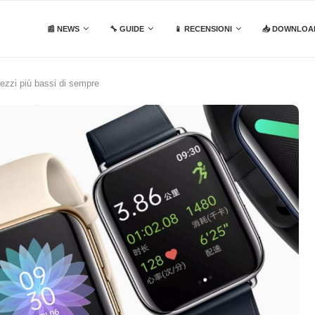
📰 NEWS
🔧 GUIDE
📱 RECENSIONI
📥 DOWNLOA
zzi più bassi di sempre