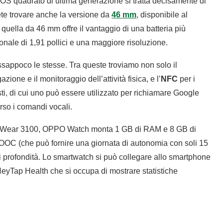
OS quadrato di ultima generazione si tratta decisamente di
te trovare anche la versione da
46 mm
, disponibile al
 quella da 46 mm offre il vantaggio di una batteria più
nale di 1,91 pollici e una maggiore risoluzione.
sappoco le stesse. Tra queste troviamo non solo il
azione e il monitoraggio dell’attività fisica, e l’
NFC
per i
ti, di cui uno può essere utilizzato per richiamare Google
erso i comandi vocali.
n Wear 3100, OPPO Watch monta 1 GB di RAM e 8 GB di
OOC (che può fornire una giornata di autonomia con soli 15
di profondità. Lo smartwatch si può collegare allo smartphone
 HeyTap Health che si occupa di mostrare statistiche