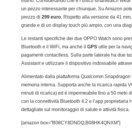
listino. Considerando che è l’unico smartwatch Wear 
un pezzo interessante per chiunque. Su Amazon pote
prezzo di
299 euro
. Rispetto alla versione da 41 mm,
grande e di un display touch più ampio, con una diago
Le restanti specifiche dei due OPPO Watch sono pres
Bluetooth e il WiFi, ma anche il
GPS
utile per la navig
pagamenti contactless. Sulla parte laterale ha due tas
Assistant e utilizzare il dispositivo indossabile attrav
Alimentato dalla piattaforma Qualcomm Snapdrago
memoria interna. Supporta anche la ricarica rapida V
minuti di ricarica) ed è impermeabile fino a 50 metri 
con la connettività Bluetooth 4.2 e l’app proprietaria
dettagliate sul monitoraggio di salute e attività fisica.
[amazon box=”B08CY8DNDQ,B08HK4QNXM”]