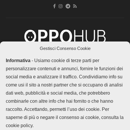
Gestisci Consenso Cookie
Chi siamo
Contatti
Disclaimer
Privacy Policy
Informativa
- Usiamo cookie di terze parti per
Cookie policy
personalizzare contenuti e annunci, fornire le funzioni dei
Copyright © 2025 OPPOHub. Tutti i diritti riservati. Progettato e sviluppato
da
Tech4D di Michele Ingelido
- P. IVA 04124050719
social media e analizzare il traffico. Condividiamo info su
Questo blog non rappresenta una testata giornalistica in quanto viene
come usi il sito a nostri partner che si occupano di analisi
aggiornato senza alcuna periodicità. Non può pertanto considerarsi un
prodotto editoriale ai sensi della legge n° 62 del 7.03.2001. OPPOHub
dati web, pubblicità e social media, che potrebbero
partecipa al Programma Affiliazione Amazon EU, un programma che eroga
ai siti una commissione pubblicitaria in cambio di pubblicità e link al sito
combinarle con altre info che hai fornito o che hanno
Amazon.it. In veste di affiliato OPPOHub riceve un guadagno dagli acquisti
idonei.
raccolto. Accettando, permetti l’uso dei cookie. Per
LEGGI ANCHE
saperne di più o negare il consenso ai cookie, consulta la
OPPO Find X9 Ultra
cookie policy.
è su...