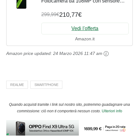
Fotocamera da 108MP con sensore
ProLight, Display Super AMOLED 90Hz,
210,77€
299,99€
Processore Snapdragon 680, Batteria
da 5000 mAh, Design...
Vedi l'offerta
Amazon.it
Amazon price updated:
24 Marzo 2026 11:47 am
REALME
SMARTPHONE
Quando acquisti tramite i link sul nostro sito, potremmo guadagnare una
commissione: ciò non ti comporterà nessun costo.
Ulteriori info