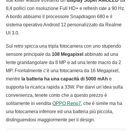
sue killer feature troviamo un
display Super AMOLED
da
6,4 pollici con risoluzione Full HD+ e refresh rate a 90 Hz.
A bordo abbiamo il processore Snapdragon 680 e il
sistema operativo Android 12 personalizzato da Realme
UI 3.0.
Sul retro spicca una tripla fotocamera con uno stupendo
sensore principale da
108 Megapixel
abbinato ad una
lente grandangolare da 8 MP e ad una lente macro da 2
MP. Frontalmente c’è una fotocamera da 16 Megapixel,
mentre
la batteria ha una capacità di 5000 mAh
e
supporta la ricarica rapida a 33W. Per darvi un’idea sulla
convenienza, tenete conto che a questo prezzo è
solitamente in vendita
OPPO Reno7
, che è simile ma ha
una fotocamera inferiore ed una batteria più piccola,
distinguendosi maggiormente per il design.