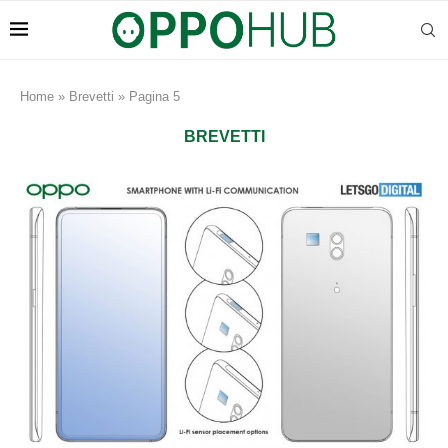
Home
»
Brevetti
»
Pagina 5
BREVETTI