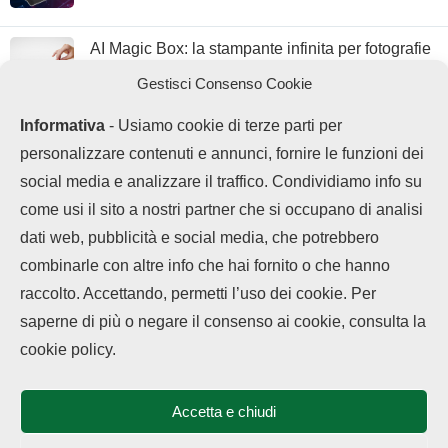
AI Magic Box: la stampante infinita per fotografie
e immagini AI
Gestisci Consenso Cookie
Informativa
- Usiamo cookie di terze parti per
personalizzare contenuti e annunci, fornire le funzioni dei
social media e analizzare il traffico. Condividiamo info su
come usi il sito a nostri partner che si occupano di analisi
dati web, pubblicità e social media, che potrebbero
combinarle con altre info che hai fornito o che hanno
raccolto. Accettando, permetti l’uso dei cookie. Per
saperne di più o negare il consenso ai cookie, consulta la
Chi siamo
Contatti
Disclaimer
Privacy Policy
cookie policy.
Cookie policy
Copyright © 2025 OPPOHub. Tutti i diritti riservati. Progettato e sviluppato
da
Tech4D di Michele Ingelido
- P. IVA 04124050719
Accetta e chiudi
Questo blog non rappresenta una testata giornalistica in quanto viene
aggiornato senza alcuna periodicità. Non può pertanto considerarsi un
prodotto editoriale ai sensi della legge n° 62 del 7.03.2001. OPPOHub