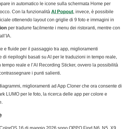
ppare in automatico le icone sulla schermata Home per
 tocco. Con la funzionalità
AI Popout
, invece, è possibile
ificiale ottenendo layout con griglie di 9 foto e immagini in
ion
per tradurre facilmente i menu dei ristoranti, mentre con
ll’IA.
 e fluide per il passaggio tra app, miglioramenti
e di riepiloghi basati su AI per le traduzioni in tempo reale,
 tempo reale e l’AI Recording Sticker, ovvero la possibilità
contrassegnare i punti salienti.
le, diagrammi, miglioramenti ad App Cloner che ora consente di
rk LUMO per le foto, la ricerca delle app per colore e
e.
e
i ColorOS 16 di maggio 2026 sono OPPO Find N6, N5, X9