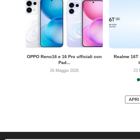
6 Lite
OPPO Reno16 e 16 Pro ufficiali con
Realme 16T e
Pad...
26 Maggio 2026
23 
APRI