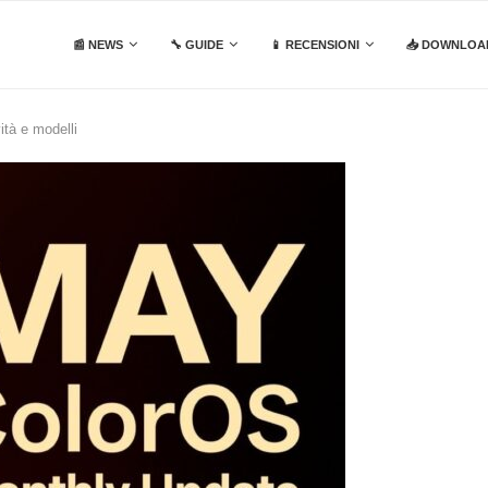
📰 NEWS
🔧 GUIDE
📱 RECENSIONI
📥 DOWNLOA
tà e modelli