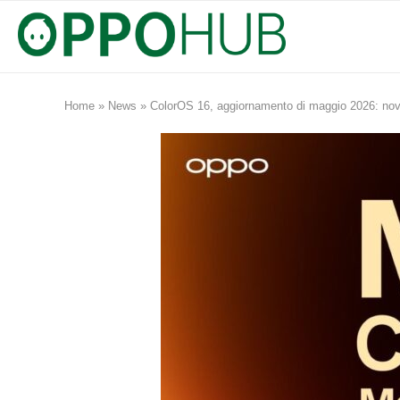
Home
»
News
»
ColorOS 16, aggiornamento di maggio 2026: novi