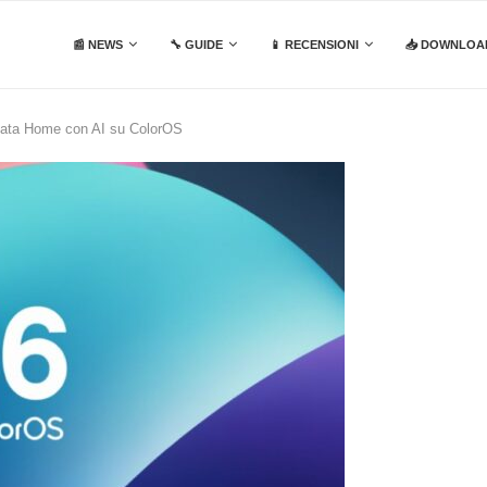
📰 NEWS
🔧 GUIDE
📱 RECENSIONI
📥 DOWNLOA
mata Home con AI su ColorOS