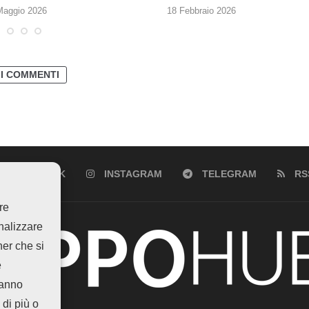
Maggio 2026
18 Febbraio 2026
 I COMMENTI
FACEBOOK
INSTAGRAM
TELEGRAM
RS
re
analizzare
ner che si
e
hanno
 di più o