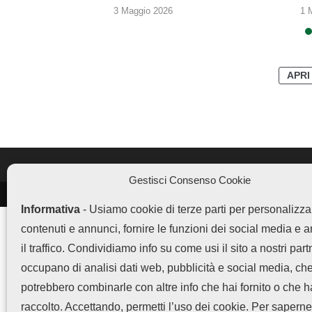
3 Maggio 2026
1 
APRI
Gestisci Consenso Cookie
LEGGI ANCHE
Informativa
- Usiamo cookie di terze parti per personalizza
ColorOS aumenta gli
contenuti e annunci, fornire le funzioni dei social media e 
strumenti della barra...
il traffico. Condividiamo info su come usi il sito a nostri part
occupano di analisi dati web, pubblicità e social media, ch
potrebbero combinarle con altre info che hai fornito o che 
Content Portal di ColorOS
raccolto. Accettando, permetti l’uso dei cookie. Per saperne
sposta contenuti...