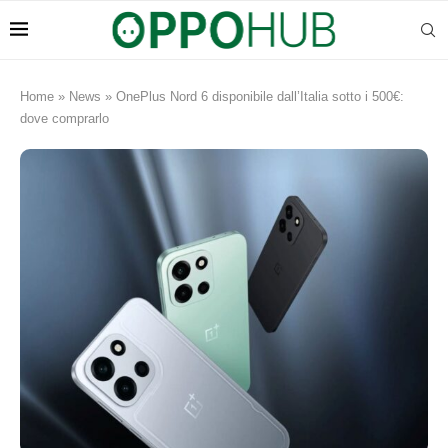
Home
»
News
»
OnePlus Nord 6 disponibile dall’Italia sotto i 500€:
dove comprarlo