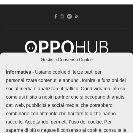
Gestisci Consenso Cookie
Chi siamo
Contatti
Disclaimer
Privacy Policy
Informativa
- Usiamo cookie di terze parti per
Cookie policy
personalizzare contenuti e annunci, fornire le funzioni dei
Copyright © 2025 OPPOHub. Tutti i diritti riservati. Progettato e sviluppato
da
Tech4D di Michele Ingelido
- P. IVA 04124050719
social media e analizzare il traffico. Condividiamo info su
Questo blog non rappresenta una testata giornalistica in quanto viene
come usi il sito a nostri partner che si occupano di analisi
aggiornato senza alcuna periodicità. Non può pertanto considerarsi un
prodotto editoriale ai sensi della legge n° 62 del 7.03.2001. OPPOHub
dati web, pubblicità e social media, che potrebbero
partecipa al Programma Affiliazione Amazon EU, un programma che eroga
ai siti una commissione pubblicitaria in cambio di pubblicità e link al sito
combinarle con altre info che hai fornito o che hanno
Amazon.it. In veste di affiliato OPPOHub riceve un guadagno dagli acquisti
idonei.
raccolto. Accettando, permetti l’uso dei cookie. Per
LEGGI ANCHE
saperne di più o negare il consenso ai cookie, consulta la