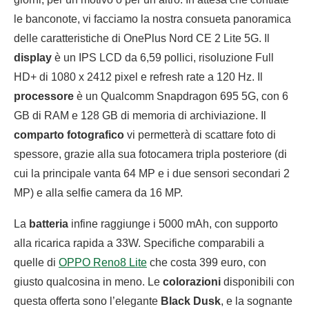
le banconote, vi facciamo la nostra consueta panoramica
delle caratteristiche di OnePlus Nord CE 2 Lite 5G. Il
display
è un IPS LCD da 6,59 pollici, risoluzione Full
HD+ di 1080 x 2412 pixel e refresh rate a 120 Hz. Il
processore
è un Qualcomm Snapdragon 695 5G, con 6
GB di RAM e 128 GB di memoria di archiviazione. Il
comparto fotografico
vi permetterà di scattare foto di
spessore, grazie alla sua fotocamera tripla posteriore (di
cui la principale vanta 64 MP e i due sensori secondari 2
MP) e alla selfie camera da 16 MP.
La
batteria
infine raggiunge i 5000 mAh, con supporto
alla ricarica rapida a 33W. Specifiche comparabili a
quelle di
OPPO Reno8 Lite
che costa 399 euro, con
giusto qualcosina in meno. Le
colorazioni
disponibili con
questa offerta sono l’elegante
Black Dusk
, e la sognante