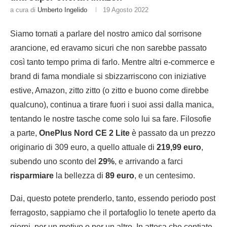
a cura di
Umberto Ingelido
19 Agosto 2022
Siamo tornati a parlare del nostro amico dal sorrisone
arancione, ed eravamo sicuri che non sarebbe passato
così tanto tempo prima di farlo. Mentre altri e-commerce e
brand di fama mondiale si sbizzarriscono con iniziative
estive, Amazon, zitto zitto (o zitto e buono come direbbe
qualcuno), continua a tirare fuori i suoi assi dalla manica,
tentando le nostre tasche come solo lui sa fare. Filosofie
a parte,
OnePlus Nord CE 2 Lite
è passato da un prezzo
originario di 309 euro, a quello attuale di
219,99 euro
,
subendo uno sconto del
29%
, e arrivando a farci
risparmiare
la bellezza di
89 euro
, e un centesimo.
Dai, questo potete prenderlo, tanto, essendo periodo post
ferragosto, sappiamo che il portafoglio lo tenete aperto da
giorni, per un motivo o per un altro. In attesa che contiate