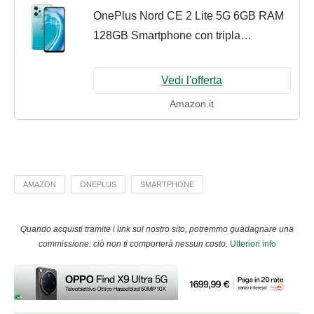
OnePlus Nord CE 2 Lite 5G 6GB RAM
128GB Smartphone con tripla
fotocamera con IA da 64MP e Batteria
da 5000 mAh - 2 anni di garanzia - Blue
Vedi l'offerta
Tide
Amazon.it
AMAZON
ONEPLUS
SMARTPHONE
Quando acquisti tramite i link sul nostro sito, potremmo guadagnare una
commissione: ciò non ti comporterà nessun costo.
Ulteriori info