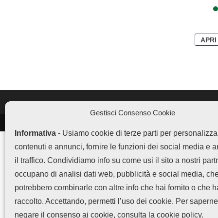
APRI
Gestisci Consenso Cookie
LEGGI ANCHE
Informativa
- Usiamo cookie di terze parti per personalizza
Vivo offre 5 anni di
contenuti e annunci, fornire le funzioni dei social media e 
garanzia...
il traffico. Condividiamo info su come usi il sito a nostri part
occupano di analisi dati web, pubblicità e social media, ch
potrebbero combinarle con altre info che hai fornito o che 
Fusione Realme e OnePlus
raccolto. Accettando, permetti l’uso dei cookie. Per saperne
sotto OPPO:...
Chi 
negare il consenso ai cookie, consulta la cookie policy.