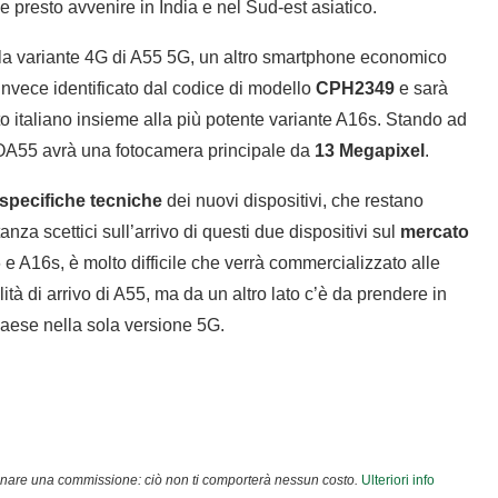
e presto avvenire in India e nel Sud-est asiatico.
la variante 4G di A55 5G, un altro smartphone economico
invece identificato dal codice di modello
CPH2349
e sarà
o italiano insieme alla più potente variante A16s. Stando ad
A55 avrà una fotocamera principale da
13 Megapixel
.
specifiche tecniche
dei nuovi dispositivi, che restano
a scettici sull’arrivo di questi due dispositivi sul
mercato
 e A16s, è molto difficile che verrà commercializzato alle
ità di arrivo di A55, ma da un altro lato c’è da prendere in
 Paese nella sola versione 5G.
agnare una commissione: ciò non ti comporterà nessun costo.
Ulteriori info