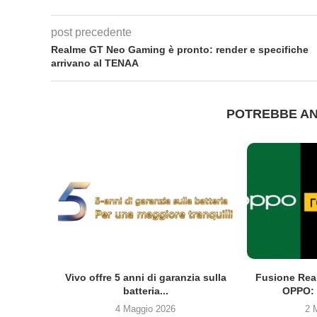
post precedente
Realme GT Neo Gaming è pronto: render e specifiche
arrivano al TENAA
POTREBBE AN
co Clip2
Vivo offre 5 anni di garanzia sulla
Fusione Rea
batteria...
OPPO: 
4 Maggio 2026
2 