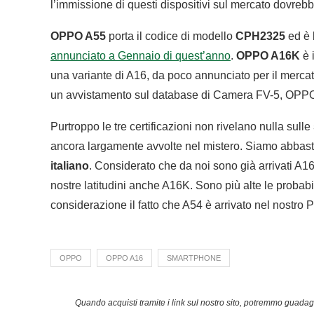
l’immissione di questi dispositivi sul mercato dovrebb
OPPO A55
porta il codice di modello
CPH2325
ed è 
annunciato a Gennaio di quest’anno
.
OPPO A16K
è 
una variante di A16, da poco annunciato per il mercat
un avvistamento sul database di Camera FV-5, OPPO
Purtroppo le tre certificazioni non rivelano nulla sulle
ancora largamente avvolte nel mistero. Siamo abbastanz
italiano
. Considerato che da noi sono già arrivati A16
nostre latitudini anche A16K. Sono più alte le probabil
considerazione il fatto che A54 è arrivato nel nostro
OPPO
OPPO A16
SMARTPHONE
Quando acquisti tramite i link sul nostro sito, potremmo guad