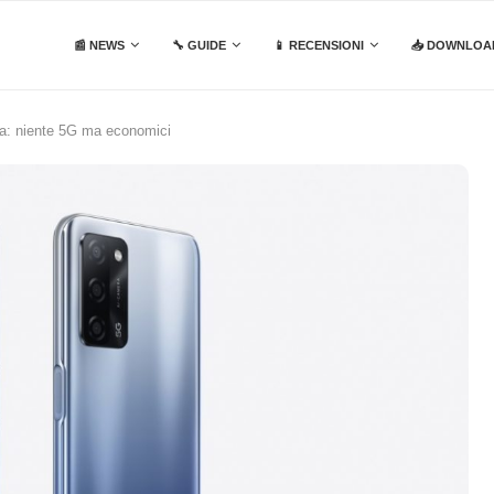
📰 NEWS
🔧 GUIDE
📱 RECENSIONI
📥 DOWNLOA
ita: niente 5G ma economici