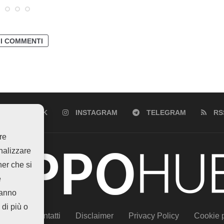
 I COMMENTI
FACEBOOK
INSTAGRAM
TELEGRAM
RS
re
analizzare
ner che si
e
hanno
 di più o
siamo
Contatti
Disclaimer
Privacy Policy
Cookie p