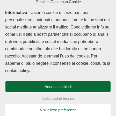
Gestisci Consenso Cookie
Informativa
- Usiamo cookie di terze parti per
personalizzare contenuti e annunci, fornire le funzioni dei
social media e analizzare il traffico. Condividiamo info su
come usi il sito a nostri partner che si occupano di analisi
dati web, pubblicità e social media, che potrebbero
combinarle con altre info che hai fornito o che hanno
raccolto. Accettando, permetti l’uso dei cookie. Per
LEGGI ANCHE
saperne di più o negare il consenso ai cookie, consulta la
Chi siamo
Contatti
Disclaimer
Privacy Policy
OPPO Find X9 Ultra
cookie policy.
Cookie policy
è su...
Copyright © 2025 OPPOHub. Tutti i diritti riservati. Progettato e sviluppato
da
Tech4D di Michele Ingelido
- P. IVA 04124050719
Accetta e chiudi
Questo blog non rappresenta una testata giornalistica in quanto viene
OPPO Find X9 Ultra
aggiornato senza alcuna periodicità. Non può pertanto considerarsi un
arriva in...
prodotto editoriale ai sensi della legge n° 62 del 7.03.2001. OPPOHub
Solo cookie tecnici
partecipa al Programma Affiliazione Amazon EU, un programma che eroga
ai siti una commissione pubblicitaria in cambio di pubblicità e link al sito
Amazon.it. In veste di affiliato OPPOHub riceve un guadagno dagli acquisti
Visualizza preferenze
OPPO Find X9
idonei.
Ultra, voucher di...