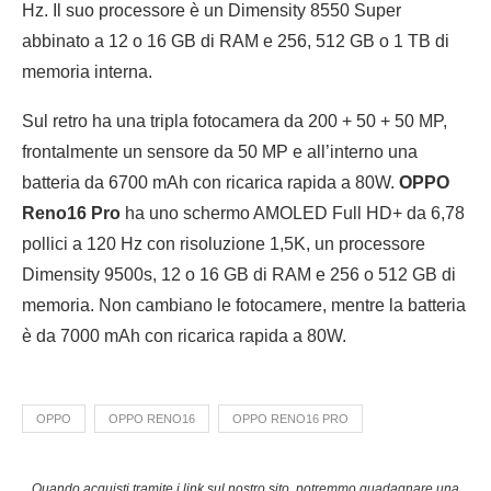
Hz. Il suo processore è un Dimensity 8550 Super
abbinato a 12 o 16 GB di RAM e 256, 512 GB o 1 TB di
memoria interna.
Sul retro ha una tripla fotocamera da 200 + 50 + 50 MP,
frontalmente un sensore da 50 MP e all’interno una
batteria da 6700 mAh con ricarica rapida a 80W.
OPPO
Reno16 Pro
ha uno schermo AMOLED Full HD+ da 6,78
pollici a 120 Hz con risoluzione 1,5K, un processore
Dimensity 9500s, 12 o 16 GB di RAM e 256 o 512 GB di
memoria. Non cambiano le fotocamere, mentre la batteria
è da 7000 mAh con ricarica rapida a 80W.
OPPO
OPPO RENO16
OPPO RENO16 PRO
Quando acquisti tramite i link sul nostro sito, potremmo guadagnare una