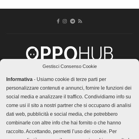
Gestisci Consenso Cookie
Chi siamo
Contatti
Disclaimer
Privacy Policy
Informativa
- Usiamo cookie di terze parti per
Cookie policy
personalizzare contenuti e annunci, fornire le funzioni dei
Copyright © 2025 OPPOHub. Tutti i diritti riservati. Progettato e sviluppato
da
Tech4D di Michele Ingelido
- P. IVA 04124050719
social media e analizzare il traffico. Condividiamo info su
Questo blog non rappresenta una testata giornalistica in quanto viene
come usi il sito a nostri partner che si occupano di analisi
aggiornato senza alcuna periodicità. Non può pertanto considerarsi un
prodotto editoriale ai sensi della legge n° 62 del 7.03.2001. OPPOHub
dati web, pubblicità e social media, che potrebbero
partecipa al Programma Affiliazione Amazon EU, un programma che eroga
ai siti una commissione pubblicitaria in cambio di pubblicità e link al sito
combinarle con altre info che hai fornito o che hanno
Amazon.it. In veste di affiliato OPPOHub riceve un guadagno dagli acquisti
idonei.
raccolto. Accettando, permetti l’uso dei cookie. Per
LEGGI ANCHE