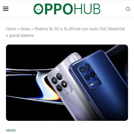
Home
»
News
»
Realme 8s 5G e 8i ufficiali con nuovi SoC MediaTek
e grandi batterie
NEWS