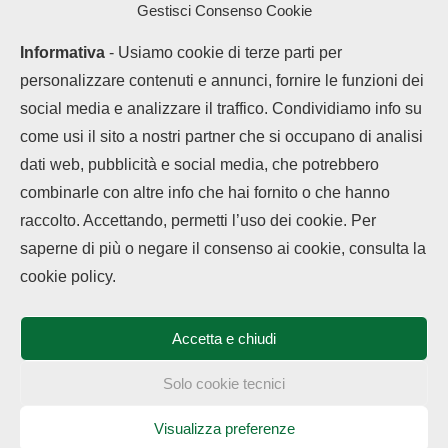
con Google Calendar
Gestisci Consenso Cookie
Informativa
- Usiamo cookie di terze parti per
personalizzare contenuti e annunci, fornire le funzioni dei
social media e analizzare il traffico. Condividiamo info su
come usi il sito a nostri partner che si occupano di analisi
dati web, pubblicità e social media, che potrebbero
combinarle con altre info che hai fornito o che hanno
raccolto. Accettando, permetti l’uso dei cookie. Per
LEGGI ANCHE
saperne di più o negare il consenso ai cookie, consulta la
Chi siamo
Contatti
Disclaimer
Privacy Policy
Vivo offre 5 anni di
cookie policy.
Cookie policy
garanzia...
Copyright © 2025 OPPOHub. Tutti i diritti riservati. Progettato e sviluppato
da
Tech4D di Michele Ingelido
- P. IVA 04124050719
Accetta e chiudi
Questo blog non rappresenta una testata giornalistica in quanto viene
Fusione Realme e
aggiornato senza alcuna periodicità. Non può pertanto considerarsi un
OnePlus sotto
prodotto editoriale ai sensi della legge n° 62 del 7.03.2001. OPPOHub
Solo cookie tecnici
OPPO:...
partecipa al Programma Affiliazione Amazon EU, un programma che eroga
ai siti una commissione pubblicitaria in cambio di pubblicità e link al sito
Amazon.it. In veste di affiliato OPPOHub riceve un guadagno dagli acquisti
Visualizza preferenze
Vivo X300 FE in
idonei.
Europa con...