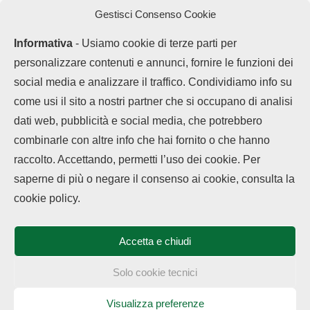
alla corrente con 3€
Gestisci Consenso Cookie
Informativa
- Usiamo cookie di terze parti per
personalizzare contenuti e annunci, fornire le funzioni dei
social media e analizzare il traffico. Condividiamo info su
come usi il sito a nostri partner che si occupano di analisi
dati web, pubblicità e social media, che potrebbero
combinarle con altre info che hai fornito o che hanno
LEGGI ANCHE
raccolto. Accettando, permetti l’uso dei cookie. Per
saperne di più o negare il consenso ai cookie, consulta la
OPPO potrebbe
Chi siamo
Contatti
Disclaimer
Privacy Policy
presto eliminare
cookie policy.
Cookie policy
OnePlus,
OxygenOS...
Copyright © 2025 OPPOHub. Tutti i diritti riservati. Progettato e sviluppato
da
Tech4D di Michele Ingelido
- P. IVA 04124050719
Accetta e chiudi
Questo blog non rappresenta una testata giornalistica in quanto viene
OPPO Reno16 e 16
aggiornato senza alcuna periodicità. Non può pertanto considerarsi un
Pro in...
prodotto editoriale ai sensi della legge n° 62 del 7.03.2001. OPPOHub
Solo cookie tecnici
partecipa al Programma Affiliazione Amazon EU, un programma che eroga
ai siti una commissione pubblicitaria in cambio di pubblicità e link al sito
Amazon.it. In veste di affiliato OPPOHub riceve un guadagno dagli acquisti
Visualizza preferenze
OPPO Enco Air5 e