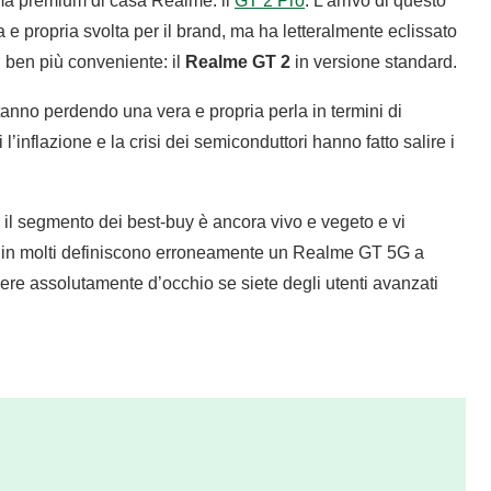
mma premium di casa Realme: il
GT 2 Pro
. L’arrivo di questo
e propria svolta per il brand, ma ha letteralmente eclissato
si ben più conveniente: il
Realme GT 2
in versione standard.
 stanno perdendo una vera e propria perla in termini di
l’inflazione e la crisi dei semiconduttori hanno fatto salire i
 il segmento dei best-buy è ancora vivo e vegeto e vi
che in molti definiscono erroneamente un Realme GT 5G a
ere assolutamente d’occhio se siete degli utenti avanzati