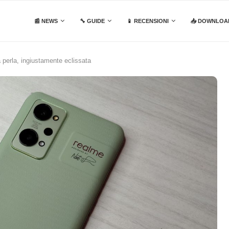
📰 NEWS
🔧 GUIDE
📱 RECENSIONI
📥 DOWNLOA
 perla, ingiustamente eclissata