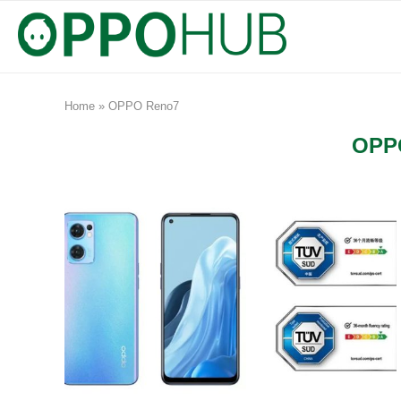
Home
»
OPPO Reno7
OPP