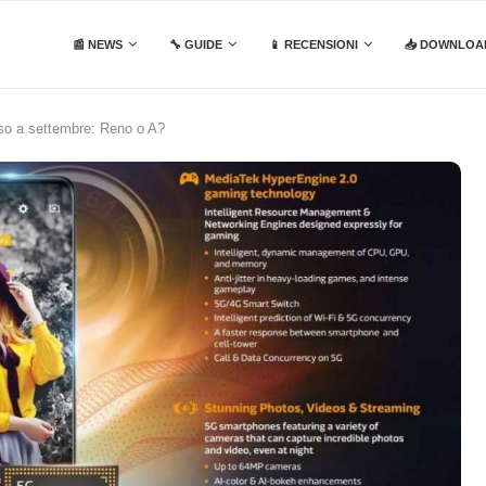
📰 NEWS
🔧 GUIDE
📱 RECENSIONI
📥 DOWNLOA
o a settembre: Reno o A?