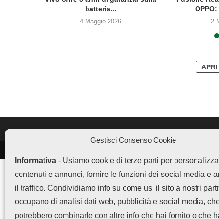
batteria...
OPPO: 
4 Maggio 2026
2 
APRI
Gestisci Consenso Cookie
LEGGI ANCHE
Informativa
- Usiamo cookie di terze parti per personalizza
Vivo offre 5 anni di
contenuti e annunci, fornire le funzioni dei social media e 
garanzia...
il traffico. Condividiamo info su come usi il sito a nostri part
occupano di analisi dati web, pubblicità e social media, ch
potrebbero combinarle con altre info che hai fornito o che 