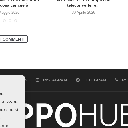
cosa cambierà
teleconverter e...
Maggio 2026
30 Aprile 2026
 I COMMENTI
FACEBOOK
INSTAGRAM
TELEGRAM
RS
re
analizzare
ner che si
e
hanno