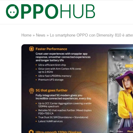
Home
»
News
»
Lo smartphone OPPO con Dimensity 810 è attes