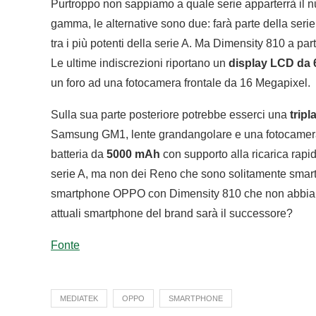
Purtroppo non sappiamo a quale serie apparterrà il 
gamma, le alternative sono due: farà parte della seri
tra i più potenti della serie A. Ma Dimensity 810 a pa
Le ultime indiscrezioni riportano un
display LCD da 6
un foro ad una fotocamera frontale da 16 Megapixel.
Sulla sua parte posteriore potrebbe esserci una
trip
Samsung GM1, lente grandangolare e una fotocamera
batteria da
5000 mAh
con supporto alla ricarica rapi
serie A, ma non dei Reno che sono solitamente smartph
smartphone OPPO con Dimensity 810 che non abbia 
attuali smartphone del brand sarà il successore?
Fonte
MEDIATEK
OPPO
SMARTPHONE