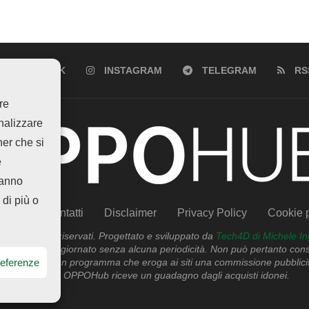
FACEBOOK
INSTAGRAM
TELEGRAM
RS
re
analizzare
ner che si
e
hanno
 di più o
siamo
Contatti
Disclaimer
Privacy Policy
Cookie p
tti i diritti riservati. Progettato e sviluppato da
Tech4D di Michele In
anto viene aggiornato senza alcuna periodicità. Non può pertanto consid
referenze
azon EU, un programma che eroga ai siti una commissione pubblicitaria 
di affiliato OPPOHub riceve un guadagno dagli acquisti idonei.