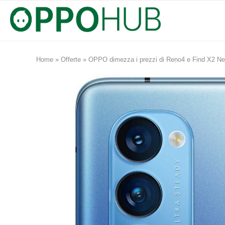
Home
»
Offerte
»
OPPO dimezza i prezzi di Reno4 e Find X2 Neo: