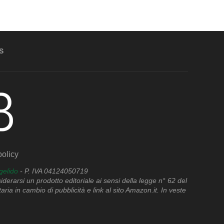
S
olicy
gelido
- P. IVA 04124050719
erarsi un prodotto editoriale ai sensi della legge n° 62 del
in cambio di pubblicità e link al sito Amazon.it. In veste