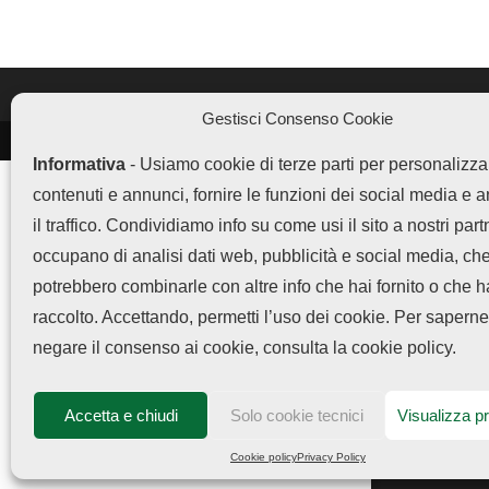
Gestisci Consenso Cookie
LEGGI ANCHE
Informativa
- Usiamo cookie di terze parti per personalizza
OPPO Store, ecco 6 codici
contenuti e annunci, fornire le funzioni dei social media e 
sconto...
il traffico. Condividiamo info su come usi il sito a nostri part
occupano di analisi dati web, pubblicità e social media, ch
potrebbero combinarle con altre info che hai fornito o che 
OPPO Find X9 Ultra è su...
raccolto. Accettando, permetti l’uso dei cookie. Per saperne
Chi 
negare il consenso ai cookie, consulta la cookie policy.
Copyright © 2025 OPPOHub. Tu
Questo blog non rappresenta una testata giornalistica in qu
OPPO Find X9 Ultra arriva
Accetta e chiudi
Solo cookie tecnici
Visualizza p
7.03.2001. OPPOHub partecipa al Programma Affiliazione Am
in...
Cookie policy
Privacy Policy