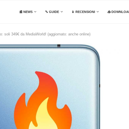
📰 NEWS
🔧 GUIDE
📱 RECENSIONI
📥 DOWNLOA
 soli 349€ da MediaWorld! (aggiornato: anche online)