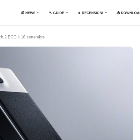
📰 NEWS
🔧 GUIDE
📱 RECENSIONI
📥 DOWNLOA
h 2 ECG il 16 settembre