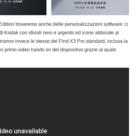
dition troveremo anche delle personalizzazioni software: ci
tti Kodak con sfondi nero e argento ed icone abbinate al
rranno invece le stesse del Find X3 Pro standard, inclusa la
 primo video hands on del dispositivo grazie al quale