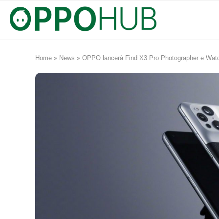
Home
»
News
»
OPPO lancerà Find X3 Pro Photographer e Watc