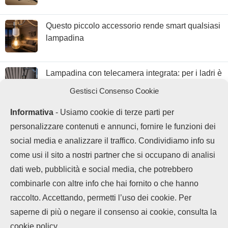
Questo piccolo accessorio rende smart qualsiasi
lampadina
Lampadina con telecamera integrata: per i ladri è
finita
Gestisci Consenso Cookie
Informativa
- Usiamo cookie di terze parti per
personalizzare contenuti e annunci, fornire le funzioni dei
social media e analizzare il traffico. Condividiamo info su
come usi il sito a nostri partner che si occupano di analisi
dati web, pubblicità e social media, che potrebbero
combinarle con altre info che hai fornito o che hanno
raccolto. Accettando, permetti l’uso dei cookie. Per
LEGGI ANCHE
saperne di più o negare il consenso ai cookie, consulta la
Chi siamo
Contatti
Disclaimer
Privacy Policy
ColorOS aumenta
cookie policy.
Cookie policy