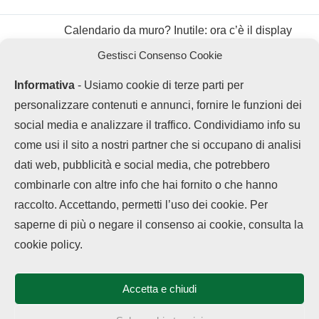
Calendario da muro? Inutile: ora c’è il display
con Google Calendar
Gestisci Consenso Cookie
Informativa
- Usiamo cookie di terze parti per
personalizzare contenuti e annunci, fornire le funzioni dei
social media e analizzare il traffico. Condividiamo info su
come usi il sito a nostri partner che si occupano di analisi
dati web, pubblicità e social media, che potrebbero
combinarle con altre info che hai fornito o che hanno
raccolto. Accettando, permetti l’uso dei cookie. Per
LEGGI ANCHE
saperne di più o negare il consenso ai cookie, consulta la
Chi siamo
Contatti
Disclaimer
Privacy Policy
OPPO Find X9 Ultra
cookie policy.
Cookie policy
è su...
Copyright © 2025 OPPOHub. Tutti i diritti riservati. Progettato e sviluppato
da
Tech4D di Michele Ingelido
- P. IVA 04124050719
Accetta e chiudi
Questo blog non rappresenta una testata giornalistica in quanto viene
OPPO Find X9 Ultra
aggiornato senza alcuna periodicità. Non può pertanto considerarsi un
arriva in...
prodotto editoriale ai sensi della legge n° 62 del 7.03.2001. OPPOHub