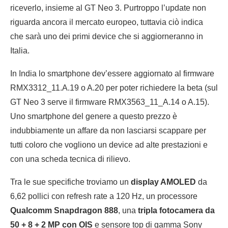
riceverlo, insieme al GT Neo 3. Purtroppo l’update non
riguarda ancora il mercato europeo, tuttavia ciò indica
che sarà uno dei primi device che si aggiorneranno in
Italia.
In India lo smartphone dev’essere aggiornato al firmware
RMX3312_11.A.19 o A.20 per poter richiedere la beta (sul
GT Neo 3 serve il firmware RMX3563_11_A.14 o A.15).
Uno smartphone del genere a questo prezzo è
indubbiamente un affare da non lasciarsi scappare per
tutti coloro che vogliono un device ad alte prestazioni e
con una scheda tecnica di rilievo.
Tra le sue specifiche troviamo un
display AMOLED
da
6,62 pollici con refresh rate a 120 Hz, un processore
Qualcomm Snapdragon 888
, una
tripla fotocamera da
50 + 8 + 2 MP con OIS
e sensore top di gamma Sony