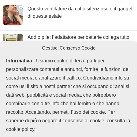
Questo ventilatore da collo silenzioso è il gadget
di questa estate
Addio pile: l’adattatore per batterie collega tutto
alla corrente con 3€
Gestisci Consenso Cookie
Informativa
- Usiamo cookie di terze parti per
personalizzare contenuti e annunci, fornire le funzioni dei
social media e analizzare il traffico. Condividiamo info su
come usi il sito a nostri partner che si occupano di analisi
dati web, pubblicità e social media, che potrebbero
combinarle con altre info che hai fornito o che hanno
raccolto. Accettando, permetti l’uso dei cookie. Per
saperne di più o negare il consenso ai cookie, consulta la
Chi siamo
Contatti
Disclaimer
Privacy Policy
cookie policy.
Cookie policy