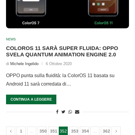
NEWS
COLOROS 11 SARÀ SUPER FLUIDA: OPPO
SVELA QUANTUM ANIMATION ENGINE 2.0
di
Michele Ingelido
6 Ottobre 2020
OPPO punta sulla fluidità: la ColorOS 11 basata su
Android 11 sarà corredata di…
CONTINUA A LEGGERE
1
…
350
351
352
353
354
…
362